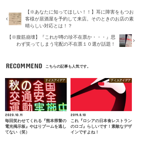
【※あなたに知ってほしい！！】耳に障害をもつお
客様が居酒屋を予約して来店。そのときのお店の素
晴らしい対応とは！？
【※腹筋崩壊】『これが噂の珍不在票か・・・』思
わず笑ってしまう宅配の不在票１０選が話題！
RECOMMEND
こちらの記事も人気です。
ナイスアイデア
ナイスアイデア
2020.10.11
2019.8.10
毎回笑わせてくれる『熊本県警の
これ『ロシアの日本食レストラン
電光掲示板』やはりブームを逃し
のロゴ』らしいです！素敵なデザ
てない（笑）
インですよね！