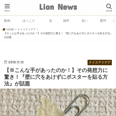
Lion News
menu
search
動画
ほっこり
涙
雑学
笑い
驚愕
HOME
ナイスアイデア
【※こんな手があったのか！】その発想力に驚き！『壁に穴をあけずにポスターを貼る方法』
が話題
2018.11.12
ナイスアイデア
【※こんな手があったのか！】その発想力に
驚き！『壁に穴をあけずにポスターを貼る方
法』が話題