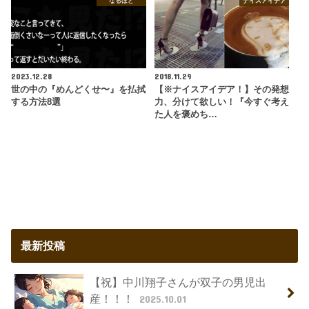
なるほど
ナイスアイデア
2023.12.28
2018.11.29
世の中の『めんどくせ〜』を払拭
【※ナイスアイデア！】その発想
する方法8選
力、分けて欲しい！『今すぐ考え
た人を褒めち…
最新投稿
【祝】中川翔子さんが双子の男児出
産！！！
2025.10.01