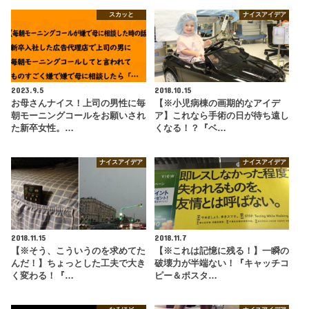
スカッと
ナイスアイデア
2023.9.5
2018.10.15
お母さんナイス！上司の男性に毎
【※小児病棟の画期的なアイデ
朝モーニングコールをお願いされ
ア】これなら手術の日が待ち遠し
た新卒女性。…
くなる！？『ベ…
ナイスアイデア
ナイスアイデア
2018.11.15
2018.11.7
【※そう、こういうのを求めてた
【※これは記憶に残る！】一瞬の
んだ！】ちょっとした工夫で大き
破壊力が半端ない！『キャッチコ
く変わる！『…
ピー＆ポスタ…