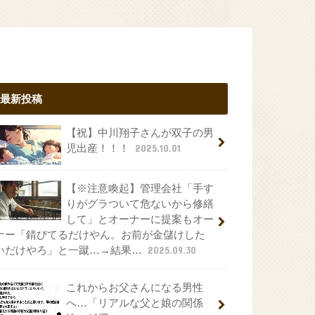
最新投稿
【祝】中川翔子さんが双子の男
児出産！！！
2025.10.01
【※注意喚起】管理会社「手す
りがグラついて危ないから修繕
して」とオーナーに提案もオー
ナー「錆びてるだけやん。お前が金儲けした
いだけやろ」と一蹴…→結果…
2025.09.30
これからお父さんになる男性
へ…「リアルな父と娘の関係