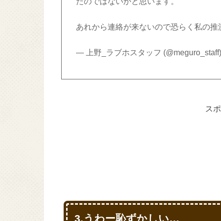
たのではないかと思います。
あれから連絡が来ないので恐らく私の推
— 上野_ラブホスタッフ (@meguro_staff
スポ
3.うわー恥ずかしい…