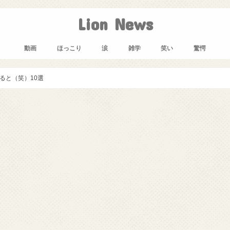
Lion News
動画
ほっこり
涙
雑学
笑い
驚愕
ると（笑）10選