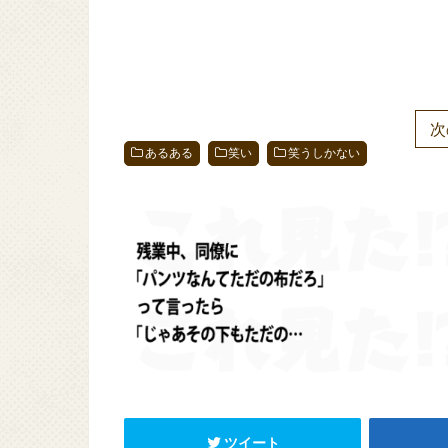
次
あるある
笑い
笑うしかない
ツイート