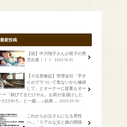
最新投稿
【祝】中川翔子さんが双子の男
児出産！！！
2025.10.01
【※注意喚起】管理会社「手す
りがグラついて危ないから修繕
して」とオーナーに提案もオー
ナー「錆びてるだけやん。お前が金儲けした
いだけやろ」と一蹴…→結果…
2025.09.30
これからお父さんになる男性
へ…「リアルな父と娘の関係