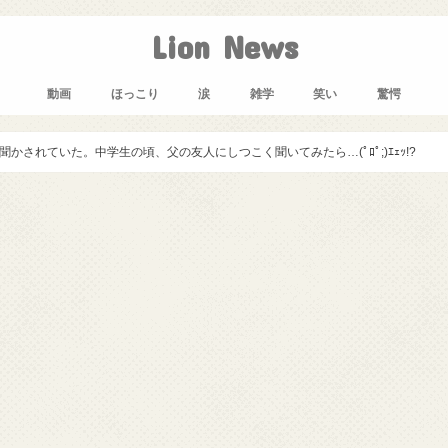
Lion News
動画
ほっこり
涙
雑学
笑い
驚愕
されていた。中学生の頃、父の友人にしつこく聞いてみたら…(ﾟﾛﾟ;)ｴｪｯ!?