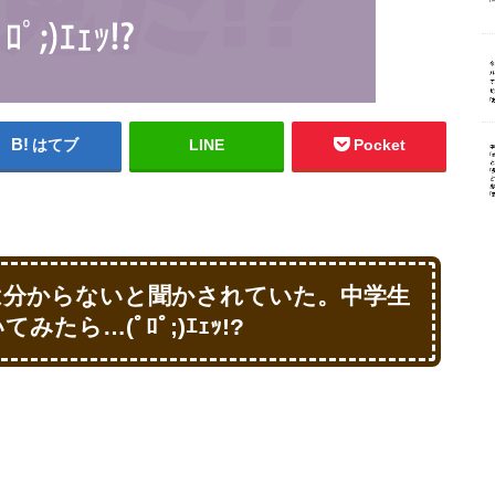
はてブ
LINE
Pocket
は分からないと聞かされていた。中学生
ら…(ﾟﾛﾟ;)ｴｪｯ!?