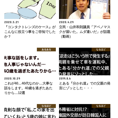
2020.5.21
2020.4.29
『コンタクトレンズのケース』が
立民・山井和則議員「アベノマス
こんなに役立つ事をご存知でした
クが届いた。ムダ遣いだ」が話題
か？
（動画）
あるある
なるほど
2020.10.29
2019.8.6
これが40…40代なのか…大事な
とある『分かれ道』での父親の発
話をします。40歳を過ぎたあた
言にゾッとした・・・
りから…12選
なるほど
なるほど