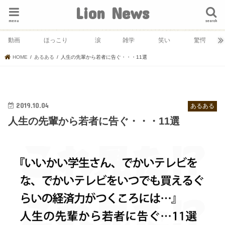
Lion News
menu
search
動画
ほっこり
涙
雑学
笑い
驚愕
HOME
あるある
人生の先輩から若者に告ぐ・・・11選
2019.10.04
あるある
人生の先輩から若者に告ぐ・・・11選