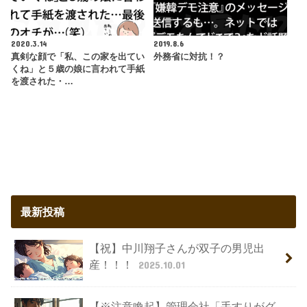
2020.3.14
2019.8.6
真剣な顔で「私、この家を出てい
外務省に対抗！？
くね」と５歳の娘に言われて手紙
を渡された・…
最新投稿
【祝】中川翔子さんが双子の男児出
産！！！
2025.10.01
【※注意喚起】管理会社「手すりがグ