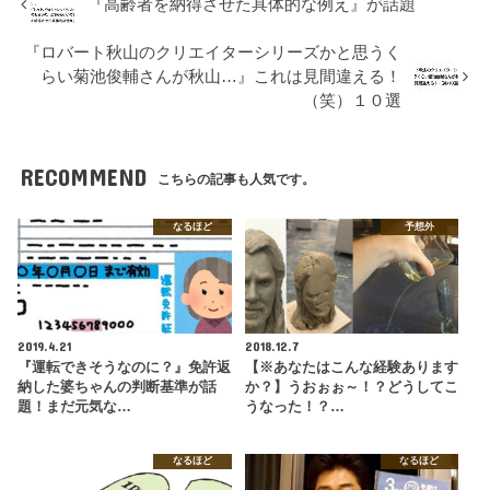
『高齢者を納得させた具体的な例え』が話題
『ロバート秋山のクリエイターシリーズかと思うく
らい菊池俊輔さんが秋山…』これは見間違える！
（笑）１０選
RECOMMEND
こちらの記事も人気です。
なるほど
予想外
2019.4.21
2018.12.7
『運転できそうなのに？』免許返
【※あなたはこんな経験あります
納した婆ちゃんの判断基準が話
か？】うおぉぉ～！？どうしてこ
題！まだ元気な…
うなった！？…
なるほど
なるほど