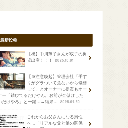
最新投稿
【祝】中川翔子さんが双子の男
児出産！！！
2025.10.01
【※注意喚起】管理会社「手す
りがグラついて危ないから修繕
して」とオーナーに提案もオー
ナー「錆びてるだけやん。お前が金儲けした
いだけやろ」と一蹴…→結果…
2025.09.30
これからお父さんになる男性
へ…「リアルな父と娘の関係