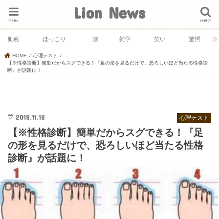
Lion News
menu
search
動画
ほっこり
涙
雑学
笑い
驚愕
HOME
心理テスト
【※性格診断】簡単だからスグできる！『足の形を見るだけで、恐ろしいほど当たる性格診
断』が話題に！
2018.11.18
心理テスト
【※性格診断】簡単だからスグできる！『足
の形を見るだけで、恐ろしいほど当たる性格
診断』が話題に！