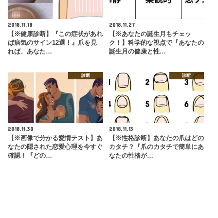
2018.11.18
2018.11.27
【※健康診断】『この症状があれ
【※あなたの誕生月もチェッ
ば病気のサイン12選！』爪を見
ク！】科学的な視点で『あなたの
れば、あなた…
誕生月の健康と性…
診断
診断
2018.11.30
2018.11.13
【※画像で分かる愛情テスト】あ
【※性格診断】あなたの爪はどの
なたの隠された恋愛心理を今すぐ
カタチ？『爪のカタチで簡単にあ
確認！『どの…
なたの性格が…