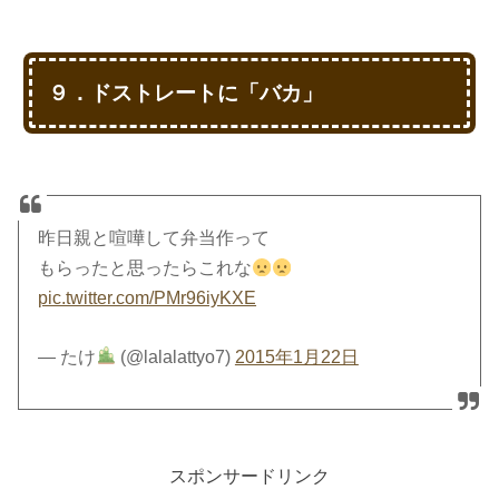
９．ドストレートに「バカ」
昨日親と喧嘩して弁当作って
もらったと思ったらこれな
pic.twitter.com/PMr96iyKXE
— たけ
(@lalalattyo7)
2015年1月22日
スポンサードリンク