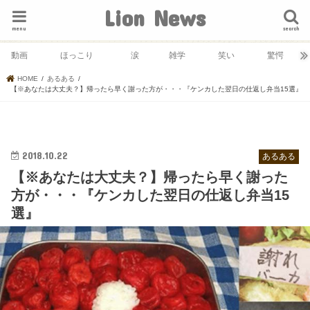
Lion News
menu
search
動画
ほっこり
涙
雑学
笑い
驚愕
HOME
あるある
【※あなたは大丈夫？】帰ったら早く謝った方が・・・『ケンカした翌日の仕返し弁当15選』
2018.10.22
あるある
【※あなたは大丈夫？】帰ったら早く謝った
方が・・・『ケンカした翌日の仕返し弁当15
選』