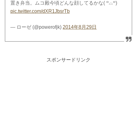
置き弁当。ムコ殿今頃どんな顔してるかな( ꒪⌓꒪)
pic.twitter.com/dXR1JbsrTb
— ローゼ (@powerofjk)
2014年8月29日
スポンサードリンク