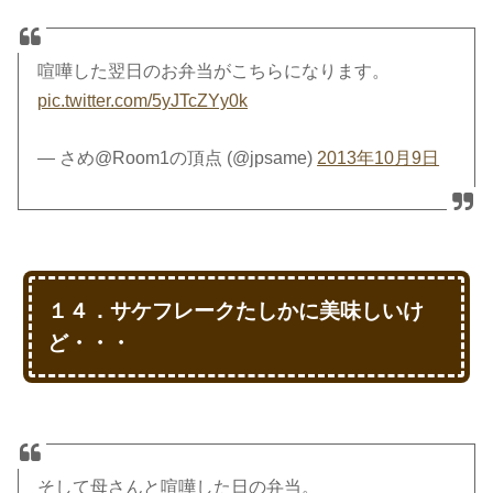
喧嘩した翌日のお弁当がこちらになります。
pic.twitter.com/5yJTcZYy0k
— さめ@Room1の頂点 (@jpsame)
2013年10月9日
１４．サケフレークたしかに美味しいけ
ど・・・
そして母さんと喧嘩した日の弁当。