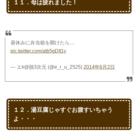
１１．母は疲れました！
昼休みに弁当箱を開けたら…
pic.twitter.com/atb5gDIt1y
— エﾙ@脱3次元 (@e_r_u_2525)
2014年6月2日
１２．湯豆腐じゃすぐお腹すいちゃう
よ・・・