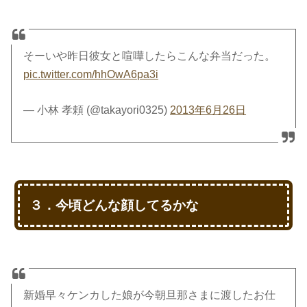
そーいや昨日彼女と喧嘩したらこんな弁当だった。
pic.twitter.com/hhOwA6pa3i
— 小林 孝頼 (@takayori0325)
2013年6月26日
３．今頃どんな顔してるかな
新婚早々ケンカした娘が今朝旦那さまに渡したお仕