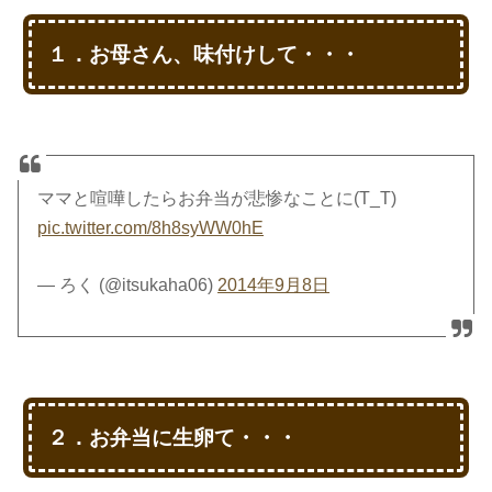
１．お母さん、味付けして・・・
ママと喧嘩したらお弁当が悲惨なことに(T_T)
pic.twitter.com/8h8syWW0hE
— ろく (@itsukaha06)
2014年9月8日
２．お弁当に生卵て・・・