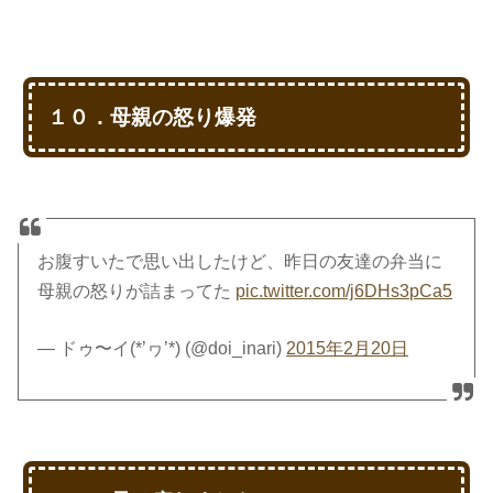
１０．母親の怒り爆発
お腹すいたで思い出したけど、昨日の友達の弁当に
母親の怒りが詰まってた
pic.twitter.com/j6DHs3pCa5
— ドゥ〜イ(*’ヮ’*) (@doi_inari)
2015年2月20日