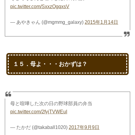
pic.twitter.com/SxxzOgqxsV
— あやきゃん (@mgmmg_galaxy)
2015年1月14日
１５．母よ・・・おかずは？
母と喧嘩した次の日の野球部員の弁当
pic.twitter.com/2fyjTVWEuI
— たかだ (@takaball1020)
2017年9月9日