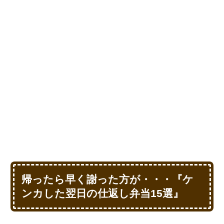
帰ったら早く謝った方が・・・『ケ
ンカした翌日の仕返し弁当15選』