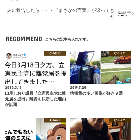
夫に報告したら・・・『まさかの言葉』が返ってき
た
RECOMMEND
こちらの記事も人気です。
なるほど
なるほど
2020.3.18
2019.7.20
山尾しおり議員『立憲民主党に離
情報量の多い画像が好き９選
党届を提出』離党を決断した理由
が話題
あるある
なるほど