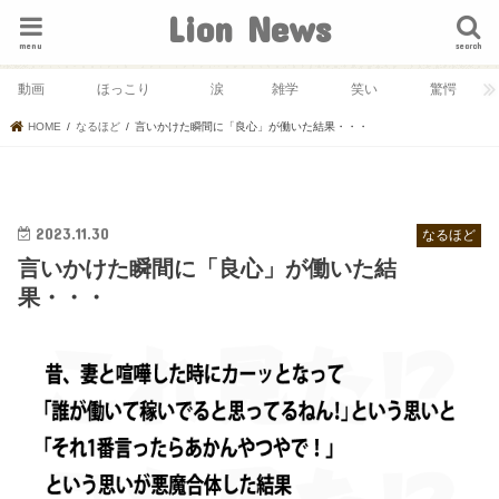
Lion News
menu
search
動画
ほっこり
涙
雑学
笑い
驚愕
HOME
なるほど
言いかけた瞬間に「良心」が働いた結果・・・
2023.11.30
なるほど
言いかけた瞬間に「良心」が働いた結
果・・・