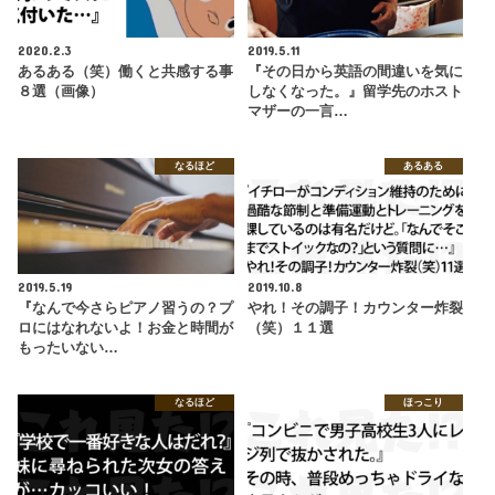
2020.2.3
2019.5.11
あるある（笑）働くと共感する事
『その日から英語の間違いを気に
８選（画像）
しなくなった。』留学先のホスト
マザーの一言…
なるほど
あるある
2019.5.19
2019.10.8
『なんで今さらピアノ習うの？プ
やれ！その調子！カウンター炸裂
ロにはなれないよ！お金と時間が
（笑）１１選
もったいない…
なるほど
ほっこり