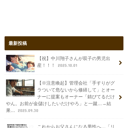
最新投稿
【祝】中川翔子さんが双子の男児出
産！！！
2025.10.01
【※注意喚起】管理会社「手すりがグ
ラついて危ないから修繕して」とオー
ナーに提案もオーナー「錆びてるだけ
やん。お前が金儲けしたいだけやろ」と一蹴…→結
果…
2025.09.30
これからお父さんになる男性へ…「リ