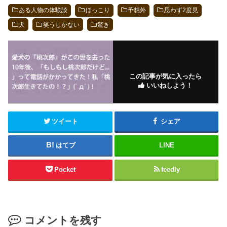
ある人物の体験談
ほっこり
予想外
思わず2度見
犬
笑うしかない
驚き
この記事が気に入ったら
いいねしよう！
ツイート
シェア
はてブ
LINE
Pocket
feedly
コメントを残す