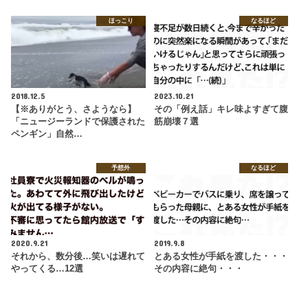
ほっこり
なるほど
2018.12.5
2023.10.21
【※ありがとう、さようなら】
その「例え話」キレ味よすぎて腹
「ニュージーランドで保護された
筋崩壊７選
ペンギン」自然…
予想外
なるほど
2020.9.21
2019.9.8
それから、数分後…笑いは遅れて
とある女性が手紙を渡した・・・
やってくる…12選
その内容に絶句・・・