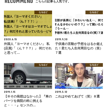
RECOMMEND
こちらの記事も人気です。
なるほど
なるほど
2020.6.15
2019.9.30
外国人「ヨーマオください」 私
子供達の言動が予想をはるか超え
(店員)「（ん？？？）」 何だそれ
た！君たち人生何周目なの（笑）
と思って…
７選
なるほど
なるほど
2019.1.15
2019.5.12
【※その発想はなかった】『車の
これはやめてあげて（笑）８選
パーツを病院の科に例える
と・・・』センスの…