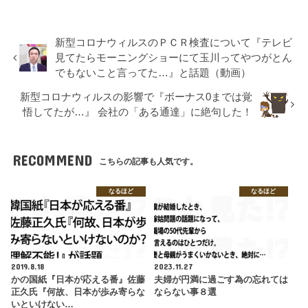
新型コロナウィルスのＰＣＲ検査について『テレビ
見てたらモーニングショーにて玉川ってやつがとん
でもないこと言ってた…』と話題（動画）
新型コロナウィルスの影響で『ボーナス0までは覚
悟してたが…』 会社の「ある通達」に絶句した！
RECOMMEND
こちらの記事も人気です。
なるほど
なるほど
2019.8.18
2023.11.27
かの国紙『日本が応える番』佐藤
夫婦が円満に過ごす為の忘れては
正久氏『何故、日本が歩み寄らな
ならない事８選
いといけない…