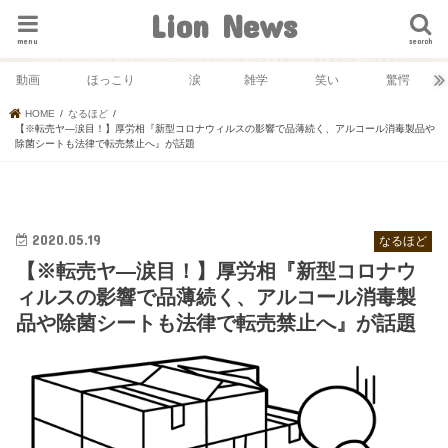
Lion News
menu
search
動画
ほっこり
涙
雑学
笑い
驚愕
HOME
なるほど
【※転売ヤ―涙目！】厚労相『新型コロナウィルスの影響で品薄続く、アルコール消毒製品や
除菌シートも法律で転売禁止へ』が話題
2020.05.19
なるほど
【※転売ヤ―涙目！】厚労相『新型コロナウ
ィルスの影響で品薄続く、アルコール消毒製
品や除菌シートも法律で転売禁止へ』が話題