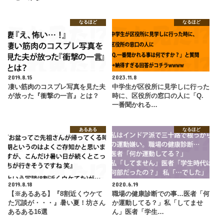
なるほど
なるほど
2019.8.15
2023.11.8
凄い筋肉のコスプレ写真を見た夫
中学生が区役所に見学しに行った
が放った『衝撃の一言』とは？
時に、区役所の窓口の人に「Q.
一番聞かれる…
あるある
なるほど
2019.8.18
2020.6.19
【※あるある】『8割近くウケて
職場の健康診断での事…医者「何
た冗談が・・・』暑い夏！坊さん
か運動してる？」私「してませ
あるある16選
ん」医者「学生…