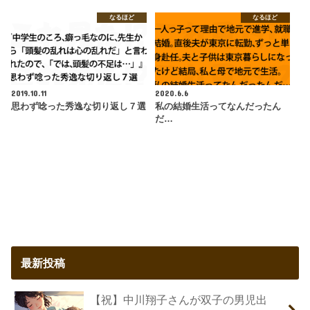
なるほど
なるほど
2019.10.11
2020.6.6
思わず唸った秀逸な切り返し７選
私の結婚生活ってなんだったん
だ…
最新投稿
【祝】中川翔子さんが双子の男児出