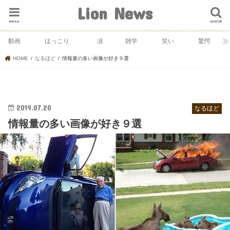
Lion News
menu
search
動画
ほっこり
涙
雑学
笑い
驚愕
HOME
なるほど
情報量の多い画像が好き９選
2019.07.20
なるほど
情報量の多い画像が好き９選