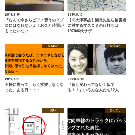
2019.5.19
2019.5.10
『なんで今さらピアノ習うの？プ
【※大津事故】園長先生ら被害者
ロにはなれないよ！お金と時間が
に対するマスコミの仕打ちは
もったいない…
1970年代サザ…
なるほど
なるほど
2019.7.18
2020.5.18
不快に思って、もう挨拶しなくな
『昔と変わってない！似て
った。ある日・・・
る！！』いろんな人たち12人
笑い
ほっこり