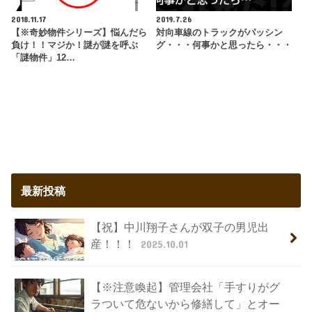
2018.11.17
2019.7.26
【※奇妙物件シリーズ】悩んだら
対向車線のトラックがパッシン
負け！！マジか！謎が謎を呼ぶ
グ・・・何事かと思ったら・・・
「謎物件」12…
最新投稿
【祝】中川翔子さんが双子の男児出
産！！！
2025.10.01
【※注意喚起】管理会社「手すりがグ
ラついて危ないから修繕して」とオー