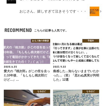
おじさん、嬉しすぎて泣きそうです・・・
RECOMMEND
こちらの記事も人気です。
ある人物の体験談
予想外
2020.6.25
2023.9.22
愛犬の『桃次郎』がこの世を去っ
痛感した…知らないままでいたか
た10年後、「もしもし桃次郎だ
った…（笑）「思わぬ真実が判明
けど...」…
した」12選
なるほど
なるほど