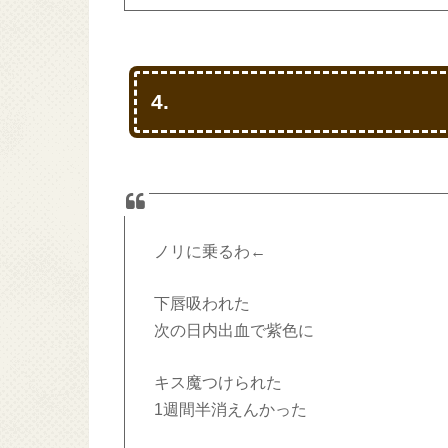
4.
ノリに乗るわ←
下唇吸われた
次の日内出血で紫色に
キス魔つけられた
1週間半消えんかった