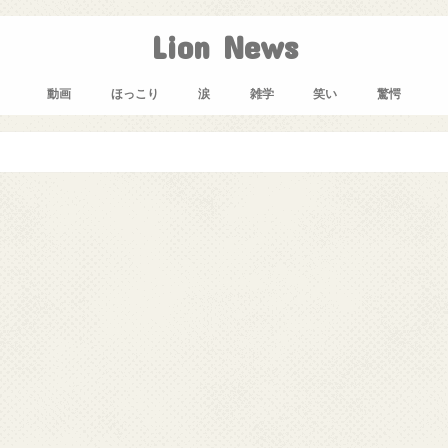
Lion News
動画
ほっこり
涙
雑学
笑い
驚愕