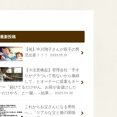
最新投稿
【祝】中川翔子さんが双子の男
児出産！！！
2025.10.01
【※注意喚起】管理会社「手す
りがグラついて危ないから修繕
して」とオーナーに提案もオー
ナー「錆びてるだけやん。お前が金儲けした
いだけやろ」と一蹴…→結果…
2025.09.30
これからお父さんになる男性
へ…「リアルな父と娘の関係