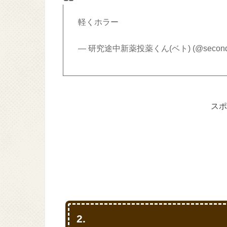
軽くホラー
— 研究途中新薬投薬くん(ベト) (@secondbe
スポ
2.