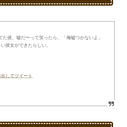
てた彼。嘘だ〜って笑ったら、「俺嘘つかないよ」
しい彼女ができたらしい。
い出してツイート
6