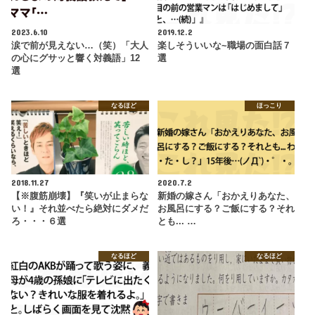
2023.6.10
2019.12.2
涙で前が見えない…（笑）「大人
楽しそういいな~職場の面白話７
の心にグサッと響く対義語」12
選
選
なるほど
ほっこり
2018.11.27
2020.7.2
【※腹筋崩壊】『笑いが止まらな
新婚の嫁さん「おかえりあなた、
い！』それ並べたら絶対にダメだ
お風呂にする？ご飯にする？それ
ろ・・・６選
とも... …
なるほど
なるほど