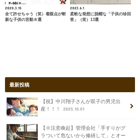
2020.3.15
2023.6.1
全て許せちゃう（笑）着眼点が斬
柔軟な発想に脱帽な「子供の珍回
新な子供の言動８選
答」（笑）13選
最新投稿
【祝】中川翔子さんが双子の男児出
産！！！
2025.10.01
【※注意喚起】管理会社「手すりがグ
ラついて危ないから修繕して」とオー