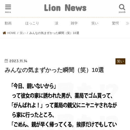
Lion News
menu
search
動画
ほっこり
涙
雑学
笑い
驚愕
HOME
笑い
みんなの気まずかった瞬間（笑）10選
2023.11.14
笑い
みんなの気まずかった瞬間（笑）10選