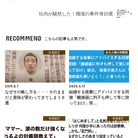
社内が騒然した！職場の事件簿10選
RECOMMEND
こちらの記事も人気です。
なるほど
ある人物の体験談
2019.8.7
2020.6.17
なぜその略し方を・・・そのまま
結婚する後輩にアドバイスする同
だと意味が変わってきてしまう８
僚「離婚届に判子も押して常に持
選
っておけ」実…
なるほど
なるほど