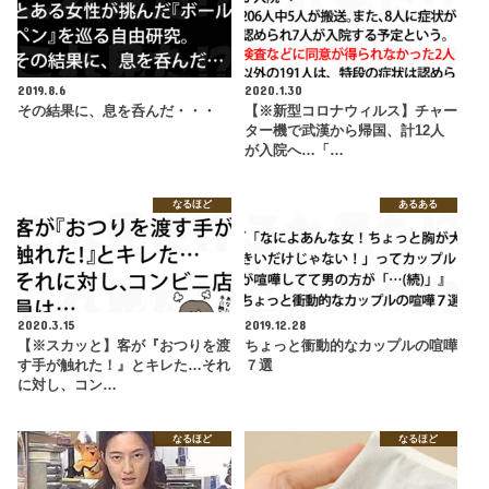
2019.8.6
2020.1.30
その結果に、息を呑んだ・・・
【※新型コロナウィルス】チャー
ター機で武漢から帰国、計12人
が入院へ…「…
なるほど
あるある
2020.3.15
2019.12.28
【※スカッと】客が『おつりを渡
ちょっと衝動的なカップルの喧嘩
す手が触れた！』とキレた…それ
７選
に対し、コン…
なるほど
なるほど