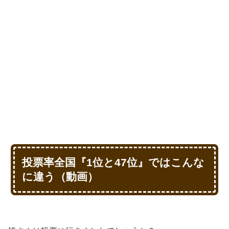
投票率全国『1位と47位』ではこんな
に違う（動画）