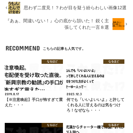
思わず二度見！？わが目を疑う紛らわしい画像12選
『あぁ、間違いない！』心の底から頷いた！ 鋭く主
張してくれた一言８選
RECOMMEND
こちらの記事も人気です。
なるほど
なるほど
2019.8.17
2023.12.3
【※注意喚起】手口が怖すぎて震
何でも「いいよいいよ」と許して
えた・・・
くれる人に甘えるのは気をつけ
ろ！なぜなら・・・
なるほど
なるほど