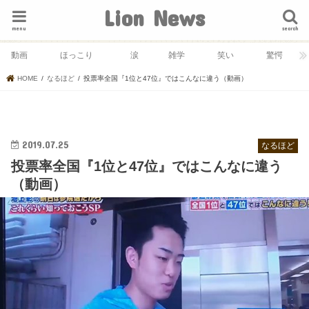
Lion News
menu
search
動画
ほっこり
涙
雑学
笑い
驚愕
HOME
なるほど
投票率全国『1位と47位』ではこんなに違う（動画）
2019.07.25
なるほど
投票率全国『1位と47位』ではこんなに違う
（動画）