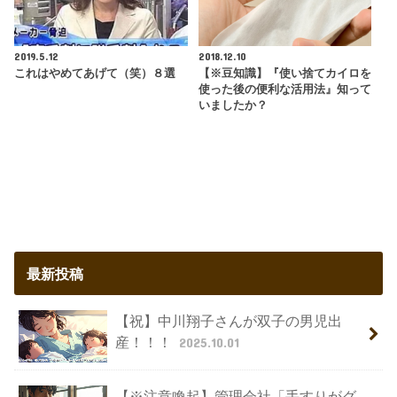
2019.5.12
2018.12.10
これはやめてあげて（笑）８選
【※豆知識】『使い捨てカイロを
使った後の便利な活用法』知って
いましたか？
最新投稿
【祝】中川翔子さんが双子の男児出
産！！！
2025.10.01
【※注意喚起】管理会社「手すりがグ