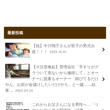
最新投稿
【祝】中川翔子さんが双子の男児出
産！！！
2025.10.01
【※注意喚起】管理会社「手すりがグ
ラついて危ないから修繕して」とオー
ナーに提案もオーナー「錆びてるだけ
やん。お前が金儲けしたいだけやろ」と一蹴…→結
果…
2025.09.30
これからお父さんになる男性へ…「リ