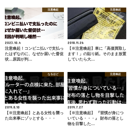
注意喚起
注意喚起
2023.10.4
2018.11.26
注意喚起！コンビニ払いで支払っ
【※注意喚起】車に「高価買取し
たはずなのに、なぜか届いた督促
ます！」の貼り紙。そのまま放置
状…原因が判…
していたら大…
なるほど
注意喚起
2019.8.10
2019.7.27
【※注意喚起】とある女性を襲っ
【※注意喚起】 『習慣が身につ
た出来事にゾッとする・・・
いている・・・』 財布の落とし
物を目撃した…