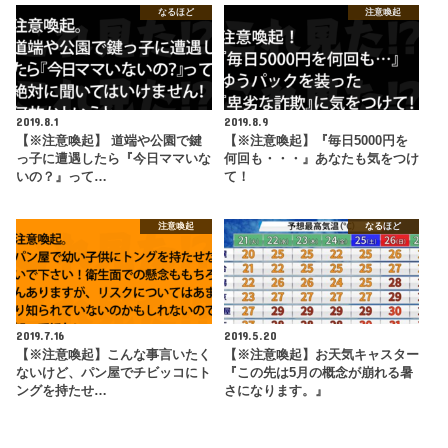
なるほど
注意喚起
2019.8.1
2019.8.9
【※注意喚起】 道端や公園で鍵
【※注意喚起】『毎日5000円を
っ子に遭遇したら『今日ママいな
何回も・・・』あなたも気をつけ
いの？』って…
て！
注意喚起
なるほど
2019.7.16
2019.5.20
【※注意喚起】こんな事言いたく
【※注意喚起】お天気キャスター
ないけど、パン屋でチビッコにト
『この先は5月の概念が崩れる暑
ングを持たせ…
さになります。』