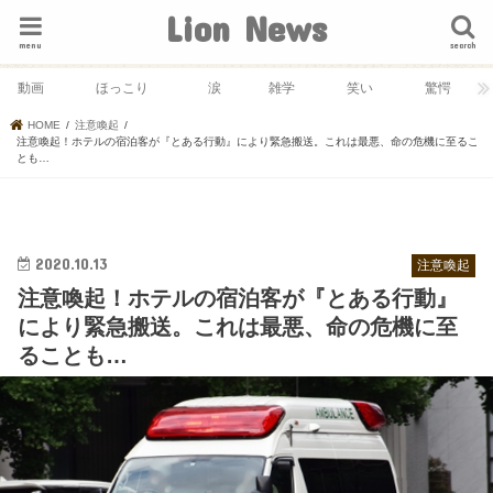
Lion News
menu
search
動画
ほっこり
涙
雑学
笑い
驚愕
HOME
注意喚起
注意喚起！ホテルの宿泊客が『とある行動』により緊急搬送。これは最悪、命の危機に至るこ
とも…
2020.10.13
注意喚起
注意喚起！ホテルの宿泊客が『とある行動』
により緊急搬送。これは最悪、命の危機に至
ることも…