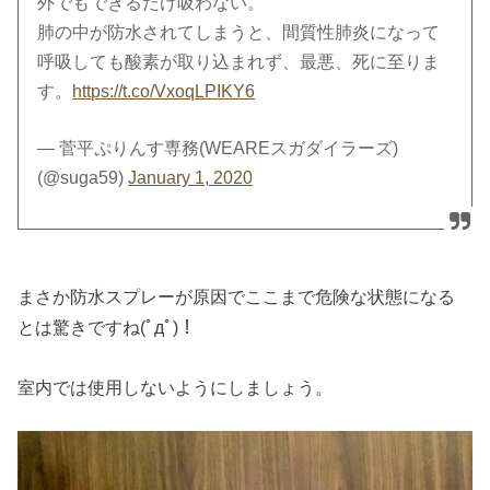
外でもできるだけ吸わない。
肺の中が防水されてしまうと、間質性肺炎になって
呼吸しても酸素が取り込まれず、最悪、死に至りま
す。
https://t.co/VxoqLPIKY6
— 菅平ぷりんす専務(WEAREスガダイラーズ)
(@suga59)
January 1, 2020
まさか防水スプレーが原因でここまで危険な状態になる
とは驚きですね(ﾟдﾟ)！
室内では使用しないようにしましょう。