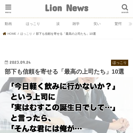
Lion News
menu
search
動画
ほっこり
涙
雑学
笑い
驚愕
HOME
ほっこり
部下も信頼を寄せる「最高の上司たち」10選
2023.09.24
ほっこり
部下も信頼を寄せる「最高の上司たち」10選