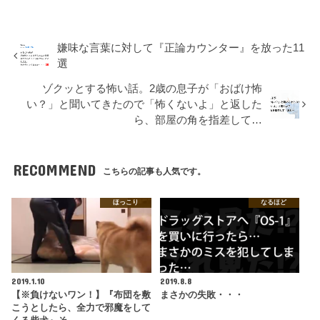
嫌味な言葉に対して『正論カウンター』を放った11
選
ゾクッとする怖い話。2歳の息子が「おばけ怖
い？」と聞いてきたので「怖くないよ」と返した
ら、部屋の角を指差して…
RECOMMEND
こちらの記事も人気です。
ほっこり
なるほど
2019.1.10
2019.8.8
【※負けないワン！】『布団を敷
まさかの失敗・・・
こうとしたら、全力で邪魔をして