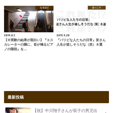
なるほど
ほっこり
2019.8.3
2019.9.28
【※実験の結果が面白い】『エス
『パリピな人たちの日常』皆さん
カレーターの隣に、音が鳴るピア
人生が楽しそうだな（笑）８選
ノの階段』を…
最新投稿
【祝】中川翔子さんが双子の男児出