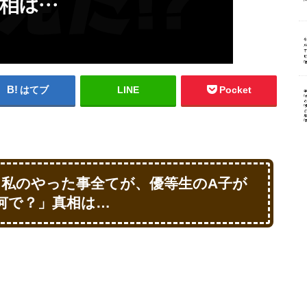
はてブ
LINE
Pocket
、私のやった事全てが、優等生のA子が
何で？」真相は…