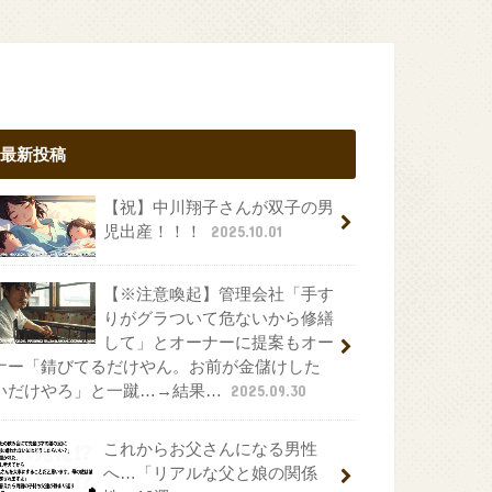
最新投稿
【祝】中川翔子さんが双子の男
児出産！！！
2025.10.01
【※注意喚起】管理会社「手す
りがグラついて危ないから修繕
して」とオーナーに提案もオー
ナー「錆びてるだけやん。お前が金儲けした
いだけやろ」と一蹴…→結果…
2025.09.30
これからお父さんになる男性
へ…「リアルな父と娘の関係