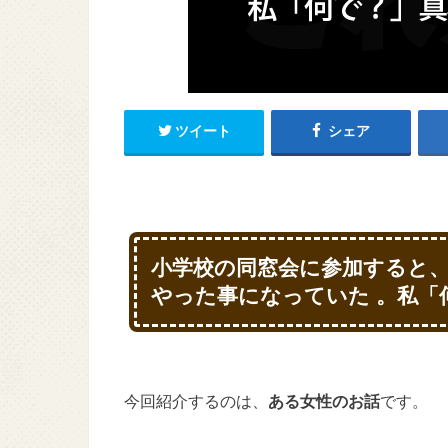
ツイート
シェア
小学校の同窓会に参加すると
やった事になっていた 。私「
今回紹介するのは、
ある女性のお話
です。