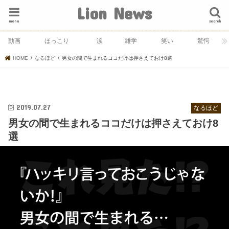
Lion News
menu
search
動画
ほっこり
涙
雑学
笑い
驚愕
HOME
なるほど
男女の間で生まれるココだけは押さえておけ8選
2019.07.27
なるほど
男女の間で生まれるココだけは押さえておけ8
選