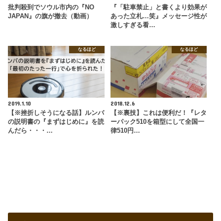
批判殺到でソウル市内の『NO
『「駐車禁止」と書くより効果が
JAPAN』の旗が撤去（動画）
あった立札…笑』メッセージ性が
激しすぎる看…
なるほど
なるほど
2019.1.10
2018.12.6
【※挫折しそうになる話】ルンバ
【※裏技】これは便利だ！『レタ
の説明書の『まずはじめに』を読
ーパック510を箱型にして全国一
んだら・・・…
律510円…