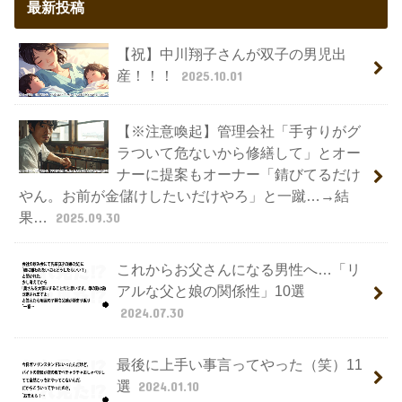
最新投稿
【祝】中川翔子さんが双子の男児出
産！！！
2025.10.01
【※注意喚起】管理会社「手すりがグ
ラついて危ないから修繕して」とオー
ナーに提案もオーナー「錆びてるだけ
やん。お前が金儲けしたいだけやろ」と一蹴…→結
果…
2025.09.30
これからお父さんになる男性へ…「リ
アルな父と娘の関係性」10選
2024.07.30
最後に上手い事言ってやった（笑）11
選
2024.01.10