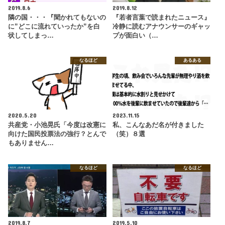
2019.8.6
2019.8.12
隣の国・・・『聞かれてもないの
『若者言葉で読まれたニュース』
に”どこに流れていったか”を白
冷静に読むアナウンサーのギャッ
状してしまっ…
プが面白い（…
なるほど
あるある
2020.5.20
2023.11.15
共産党・小池晃氏「今度は改憲に
私、こんなあだ名が付きました
向けた国民投票法の強行？とんで
（笑）８選
もありません…
なるほど
なるほど
2019.8.7
2019.5.10