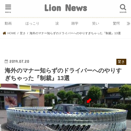
Lion News
menu
search
動画
ほっこり
涙
雑学
笑い
驚愕
HOME
驚き
海外のマナー知らずのドライバーへのやりすぎちゃった『制裁』13選
2019.07.20
驚き
海外のマナー知らずのドライバーへのやりす
ぎちゃった『制裁』13選