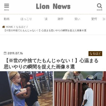
Lion News
menu
search
動画
ほっこり
涙
雑学
笑い
驚愕
HOME
なるほど
【※世の中捨てたもんじゃない！】心温まる思いやりの瞬間を捉えた画像８選
2019.07.16
なるほど
【※世の中捨てたもんじゃない！】心温まる
思いやりの瞬間を捉えた画像８選