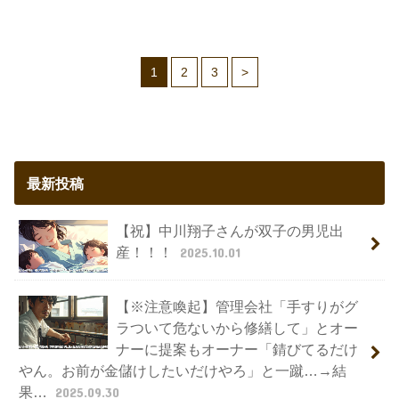
1
2
3
>
最新投稿
【祝】中川翔子さんが双子の男児出
産！！！
2025.10.01
【※注意喚起】管理会社「手すりがグ
ラついて危ないから修繕して」とオー
ナーに提案もオーナー「錆びてるだけ
やん。お前が金儲けしたいだけやろ」と一蹴…→結
果…
2025.09.30