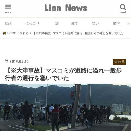
Lion News
menu
search
動画
ほっこり
涙
雑学
笑い
驚愕
HOME
呆れる
【※大津事故】マスコミが道路に溢れ一般歩行者の通行を塞いでいた
2019.05.10
呆れる
【※大津事故】マスコミが道路に溢れ一般歩
行者の通行を塞いでいた