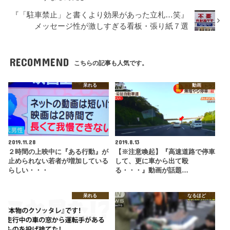
『「駐車禁止」と書くより効果があった立札…笑』
メッセージ性が激しすぎる看板・張り紙７選
RECOMMEND
こちらの記事も人気です。
呆れる
動画
2019.11.28
2019.8.13
２時間の上映中に『ある行動』が
【※注意喚起】『高速道路で停車
止められない若者が増加している
して、更に車から出て殴
らしい・・・
る・・・』動画が話題…
呆れる
なるほど