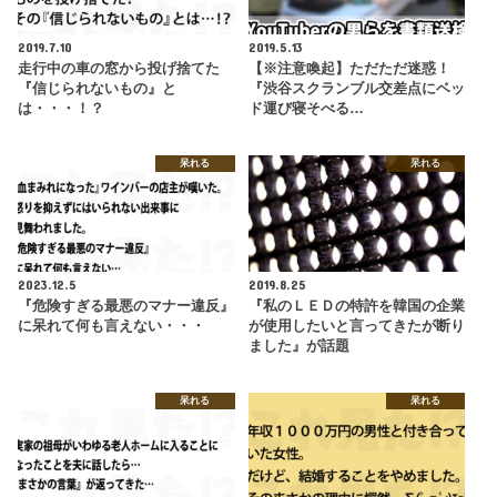
2019.7.10
2019.5.13
走行中の車の窓から投げ捨てた
【※注意喚起】ただただ迷惑！
『信じられないもの』と
『渋谷スクランブル交差点にベッ
は・・・！？
ド運び寝そべる…
呆れる
呆れる
2023.12.5
2019.8.25
『危険すぎる最悪のマナー違反』
『私のＬＥＤの特許を韓国の企業
に呆れて何も言えない・・・
が使用したいと言ってきたが断り
ました』が話題
呆れる
呆れる