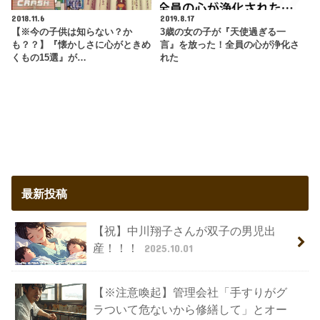
2018.11.6
2019.8.17
【※今の子供は知らない？か
3歳の女の子が『天使過ぎる一
も？？】『懐かしさに心がときめ
言』を放った！全員の心が浄化さ
くもの15選』が…
れた
最新投稿
【祝】中川翔子さんが双子の男児出
産！！！
2025.10.01
【※注意喚起】管理会社「手すりがグ
ラついて危ないから修繕して」とオー