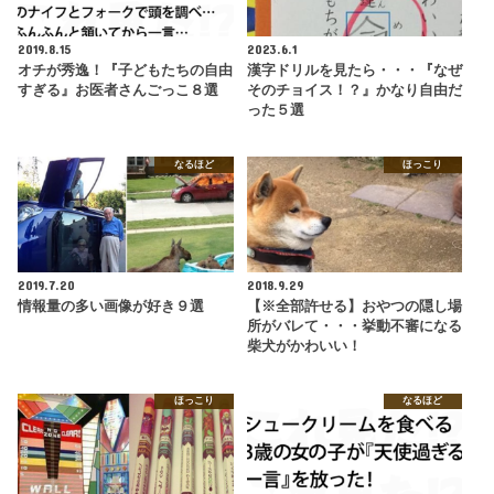
2019.8.15
2023.6.1
オチが秀逸！『子どもたちの自由
漢字ドリルを見たら・・・『なぜ
すぎる』お医者さんごっこ８選
そのチョイス！？』かなり自由だ
った５選
なるほど
ほっこり
2019.7.20
2018.9.29
情報量の多い画像が好き９選
【※全部許せる】おやつの隠し場
所がバレて・・・挙動不審になる
柴犬がかわいい！
ほっこり
なるほど