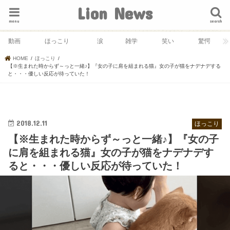
Lion News
menu
search
動画
ほっこり
涙
雑学
笑い
驚愕
HOME
ほっこり
【※生まれた時からず～っと一緒♪】『女の子に肩を組まれる猫』女の子が猫をナデナデする
と・・・優しい反応が待っていた！
2018.12.11
ほっこり
【※生まれた時からず～っと一緒♪】『女の子
に肩を組まれる猫』女の子が猫をナデナデす
ると・・・優しい反応が待っていた！