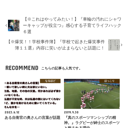
【※これはやってみたい！】『車輪の汚れにシャワ
ーキャップが役立つ』感心する子育てライフハック
６選
【※爆笑！！学校事件簿】『学校で起きた爆笑事件
簿１１選』内容に笑いが止まらないと話題に！
RECOMMEND
こちらの記事も人気です。
なるほど
ほっこり
2023.6.12
2019.9.30
ある自衛官の奥さんの言葉が話題
『真のスポーツマンシップの精
神。』ラグビーが紳士のスポーツ
と称される理由…