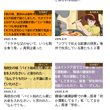
なるほど
あるある
2023.9.15
2019.8.11
『ドケチな父のせいで、いつも割
『ジブリで伝える駐妻の現実』海
を食う母。』真実は違った
外で生活している妻たち１２選
ほっこり
なるほど
2020.7.5
2020.6.19
高校生の頃「バイト始めたら家に
職場の健康診断での事…医者「何
お金を入れなさい」と言われた…
か運動してる？」私「してませ
「なんでうち…
ん」医者「学生…