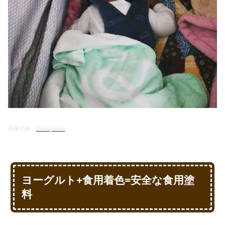
画像出典：
boredpanda
ヨーグルト+食用着色=安全な食用塗
料