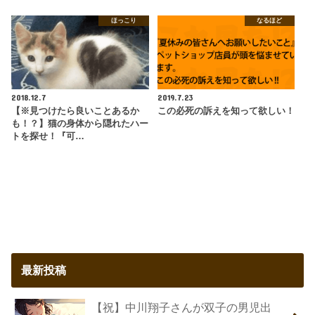
ほっこり
なるほど
2018.12.7
2019.7.23
【※見つけたら良いことあるか
この必死の訴えを知って欲しい！
も！？】猫の身体から隠れたハー
トを探せ！『可…
最新投稿
【祝】中川翔子さんが双子の男児出