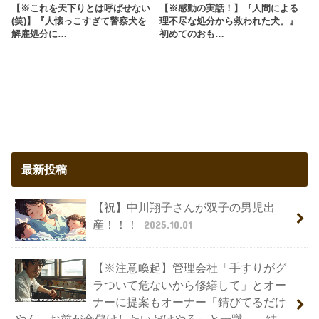
【※これを天下りとは呼ばせない
【※感動の実話！】『人間による
(笑)】『人懐っこすぎて警察犬を
理不尽な処分から救われた犬。』
解雇処分に…
初めてのおも…
最新投稿
【祝】中川翔子さんが双子の男児出
産！！！
2025.10.01
【※注意喚起】管理会社「手すりがグ
ラついて危ないから修繕して」とオー
ナーに提案もオーナー「錆びてるだけ