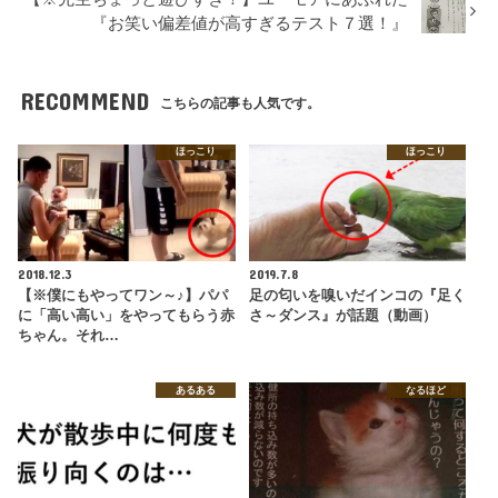
『お笑い偏差値が高すぎるテスト７選！』
RECOMMEND
こちらの記事も人気です。
ほっこり
ほっこり
2018.12.3
2019.7.8
【※僕にもやってワン～♪】パパ
足の匂いを嗅いだインコの『足く
に「高い高い」をやってもらう赤
さ～ダンス』が話題（動画）
ちゃん。それ…
あるある
なるほど