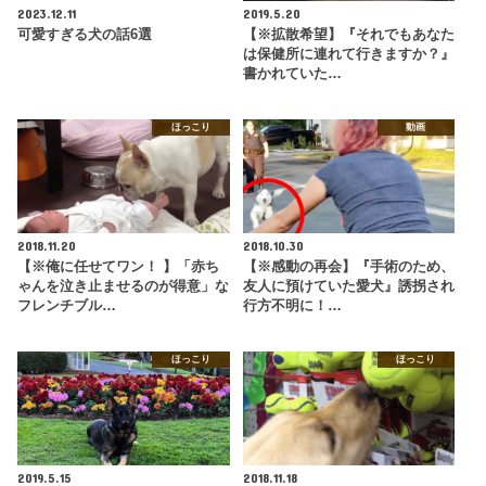
2023.12.11
2019.5.20
可愛すぎる犬の話6選
【※拡散希望】『それでもあなた
は保健所に連れて行きますか？』
書かれていた…
ほっこり
動画
2018.11.20
2018.10.30
【※俺に任せてワン！ 】「赤ち
【※感動の再会】『手術のため、
ゃんを泣き止ませるのが得意」な
友人に預けていた愛犬』誘拐され
フレンチブル…
行方不明に！…
ほっこり
ほっこり
2019.5.15
2018.11.18