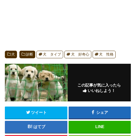
犬
診断
犬 タイプ
犬 好奇心
犬 性格
この記事が気に入ったら
いいねしよう！
ツイート
シェア
はてブ
LINE