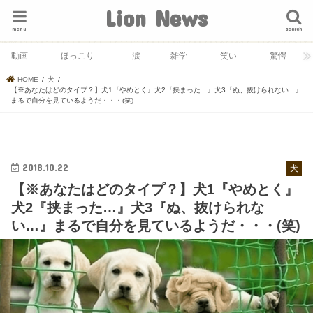
Lion News
menu
search
動画
ほっこり
涙
雑学
笑い
驚愕
HOME
犬
【※あなたはどのタイプ？】犬1『やめとく』犬2『挟まった…』犬3『ぬ、抜けられない…』
まるで自分を見ているようだ・・・(笑)
2018.10.22
犬
【※あなたはどのタイプ？】犬1『やめとく』
犬2『挟まった…』犬3『ぬ、抜けられな
い…』まるで自分を見ているようだ・・・(笑)