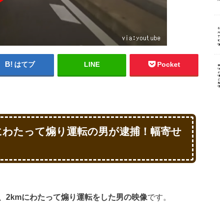
はてブ
LINE
Pocket
にわたって煽り運転の男が逮捕！幅寄せ
、2kmにわたって煽り運転をした男の映像
です。