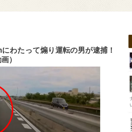
mにわたって煽り運転の男が逮捕！
動画）