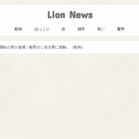
Lion News
動画
ほっこり
涙
雑学
笑い
驚愕
り運転の男が逮捕！幅寄せし抜き際に接触…（動画）