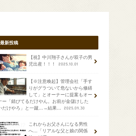
最新投稿
【祝】中川翔子さんが双子の男
児出産！！！
2025.10.01
【※注意喚起】管理会社「手す
りがグラついて危ないから修繕
して」とオーナーに提案もオー
ナー「錆びてるだけやん。お前が金儲けした
いだけやろ」と一蹴…→結果…
2025.09.30
これからお父さんになる男性
へ…「リアルな父と娘の関係