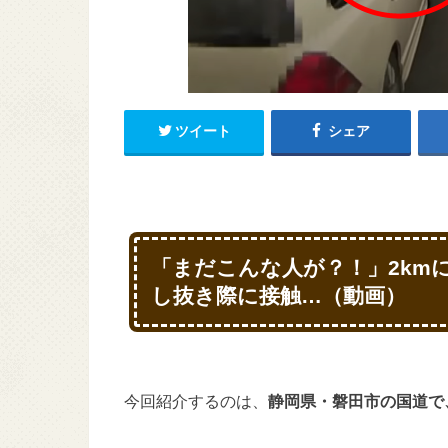
ツイート
シェア
「まだこんな人が？！」2km
し抜き際に接触…（動画）
今回紹介するのは、
静岡県・磐田市の国道で