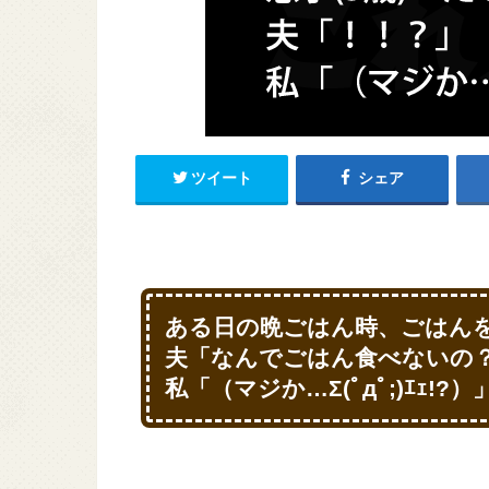
ツイート
シェア
ある日の晩ごはん時、ごはん
夫「なんでごはん食べないの？
私「（マジか…Σ(ﾟдﾟ;)ｴｪ!?）