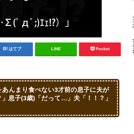
はてブ
LINE
Pocket
をあんまり食べない3才前の息子に夫が
」息子(3歳)「だって…」夫「！！？」
」