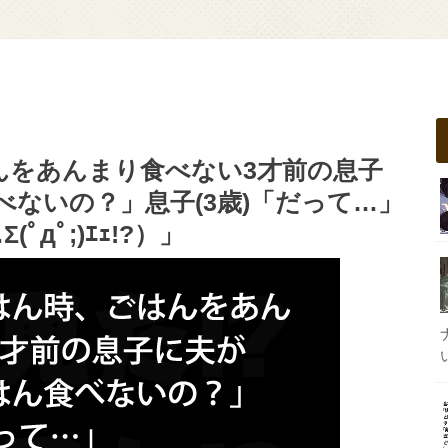
んをあんまり食べない3才前の息子
べないの？」息子(3歳)「だって…」
дﾟ;)ｴｪ!?）」