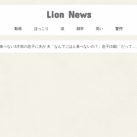
Lion News
動画
ほっこり
涙
雑学
笑い
驚愕
ない3才前の息子に夫が 夫「なんでごはん食べないの？」息子(3歳)「だって…」夫「