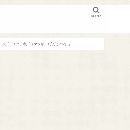
search
！！？」私「（マジか…Σ(ﾟдﾟ;)ｴｪ!?）」