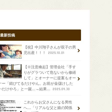
最新投稿
【祝】中川翔子さんが双子の男
児出産！！！
2025.10.01
【※注意喚起】管理会社「手す
りがグラついて危ないから修繕
して」とオーナーに提案もオー
ナー「錆びてるだけやん。お前が金儲けした
いだけやろ」と一蹴…→結果…
2025.09.30
これからお父さんになる男性
へ…「リアルな父と娘の関係