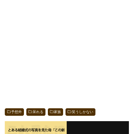
予想外
呆れる
家族
笑うしかない