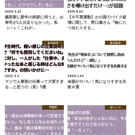
2020.6.23
2019.8.26
義実家に新年の挨拶に伺うと、お
【※不買運動】かの国でバイク破
寿司が1人分足りなかった。私
壊に関して、野口健さん『物に八
（ハッ！これが…
つ当たりする…
あるある
あるある
2023.9.4
2020.1.29
マジで人事部の仕事って大変すぎ
余韻がヤバい！気になりすぎる失
る…と思うの（笑）5選
敗８選
予想外
ほっこり