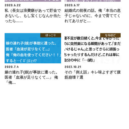
2020.6.22
2020.6.17
私（長女は浪費癖があって貯金で
結婚式の前夜の話。俺「本当の息
きないし、もし宝くじなんか当た
子じゃないのに、今まで育ててく
ったら...…
れてありがと…
ほっこり
なるほど
2020.7.4
2023.10.21
嫁の連れ子(娘)が事故に遭った。
その「例え話」キレ味よすぎて腹
医者「血液が足りなくて...」 俺
筋崩壊７選
「俺…