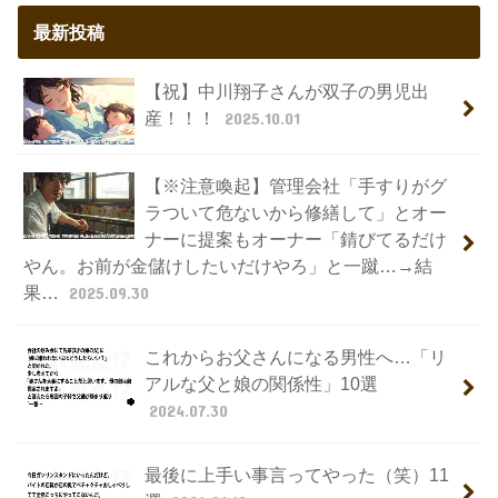
最新投稿
【祝】中川翔子さんが双子の男児出
産！！！
2025.10.01
【※注意喚起】管理会社「手すりがグ
ラついて危ないから修繕して」とオー
ナーに提案もオーナー「錆びてるだけ
やん。お前が金儲けしたいだけやろ」と一蹴…→結
果…
2025.09.30
これからお父さんになる男性へ…「リ
アルな父と娘の関係性」10選
2024.07.30
最後に上手い事言ってやった（笑）11