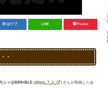
はてブ
LINE
Pocket
・・・
ろシィ@BR9×BLE
(
@hiro_7_2_
) さんが投稿したあ