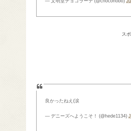
— 文明堂チョコラーテ (@chocohobo)
Ju
スポ
良かったねえ(涙
— デニーズへようこそ！ (@hede1134)
J