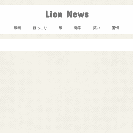
Lion News
動画
ほっこり
涙
雑学
笑い
驚愕