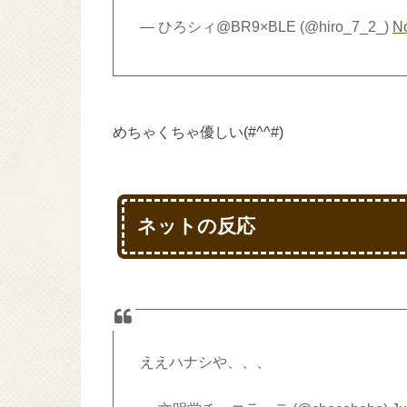
— ひろシィ@BR9×BLE (@hiro_7_2_)
N
めちゃくちゃ優しい(#^^#)
ネットの反応
ええハナシや、、、