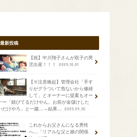
最新投稿
【祝】中川翔子さんが双子の男
児出産！！！
2025.10.01
【※注意喚起】管理会社「手す
りがグラついて危ないから修繕
して」とオーナーに提案もオー
ナー「錆びてるだけやん。お前が金儲けした
いだけやろ」と一蹴…→結果…
2025.09.30
これからお父さんになる男性
へ…「リアルな父と娘の関係