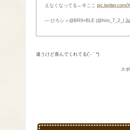
えなくなってる←今ここ
pic.twitter.co
— ひろシィ@BR9×BLE (@hiro_7_2_)
Ju
違うけど喜んでくれてる(´-｀*)
スポ