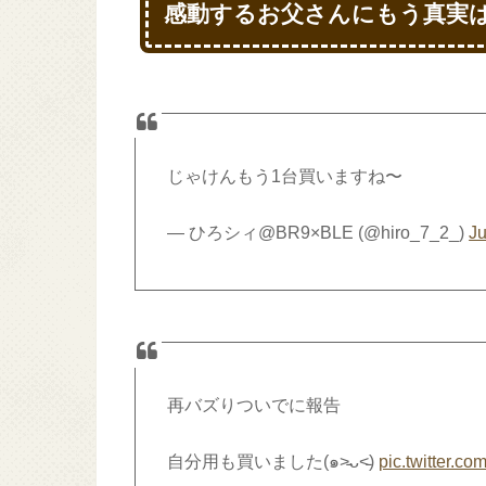
感動するお父さんにもう真実
じゃけんもう1台買いますね〜
— ひろシィ@BR9×BLE (@hiro_7_2_)
Ju
再バズりついでに報告
自分用も買いました(๑˃̵ᴗ˂̵)
pic.twitter.c