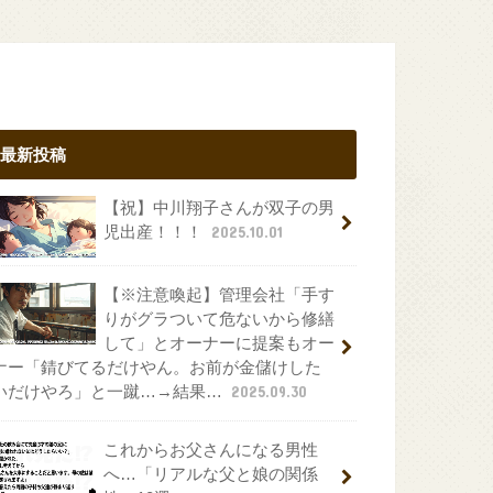
最新投稿
【祝】中川翔子さんが双子の男
児出産！！！
2025.10.01
【※注意喚起】管理会社「手す
りがグラついて危ないから修繕
して」とオーナーに提案もオー
ナー「錆びてるだけやん。お前が金儲けした
いだけやろ」と一蹴…→結果…
2025.09.30
これからお父さんになる男性
へ…「リアルな父と娘の関係