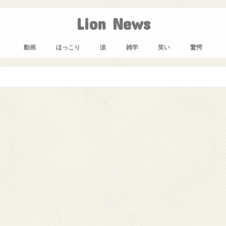
Lion News
動画
ほっこり
涙
雑学
笑い
驚愕