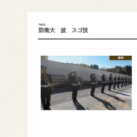
防衛大 波 スゴ技
動画