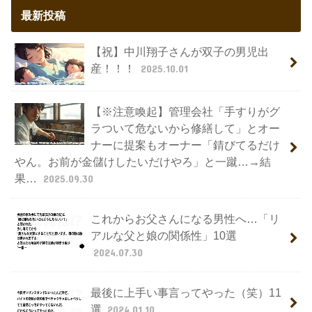
最新投稿
【祝】中川翔子さんが双子の男児出
産！！！
2025.10.01
【※注意喚起】管理会社「手すりがグ
ラついて危ないから修繕して」とオー
ナーに提案もオーナー「錆びてるだけ
やん。お前が金儲けしたいだけやろ」と一蹴…→結
果…
2025.09.30
これからお父さんになる男性へ…「リ
アルな父と娘の関係性」10選
2024.07.30
最後に上手い事言ってやった（笑）11
選
2024.01.10