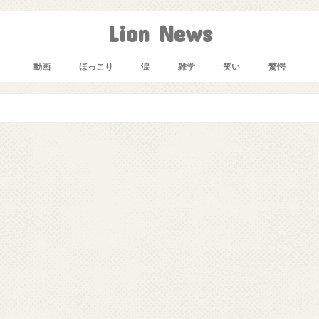
Lion News
動画
ほっこり
涙
雑学
笑い
驚愕