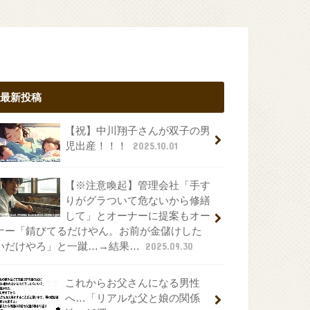
最新投稿
【祝】中川翔子さんが双子の男
児出産！！！
2025.10.01
【※注意喚起】管理会社「手す
りがグラついて危ないから修繕
して」とオーナーに提案もオー
ナー「錆びてるだけやん。お前が金儲けした
いだけやろ」と一蹴…→結果…
2025.09.30
これからお父さんになる男性
へ…「リアルな父と娘の関係