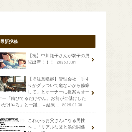
最新投稿
【祝】中川翔子さんが双子の男
児出産！！！
2025.10.01
【※注意喚起】管理会社「手す
りがグラついて危ないから修繕
して」とオーナーに提案もオー
ナー「錆びてるだけやん。お前が金儲けした
いだけやろ」と一蹴…→結果…
2025.09.30
これからお父さんになる男性
へ…「リアルな父と娘の関係