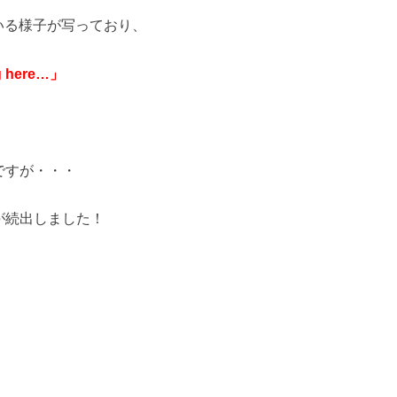
いる様子が写っており、
ng here…」
ですが・・・
が続出しました！