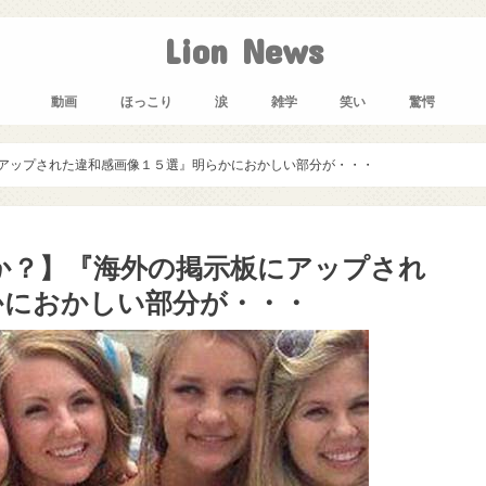
Lion News
動画
ほっこり
涙
雑学
笑い
驚愕
アップされた違和感画像１５選』明らかにおかしい部分が・・・
か？】『海外の掲示板にアップされ
かにおかしい部分が・・・