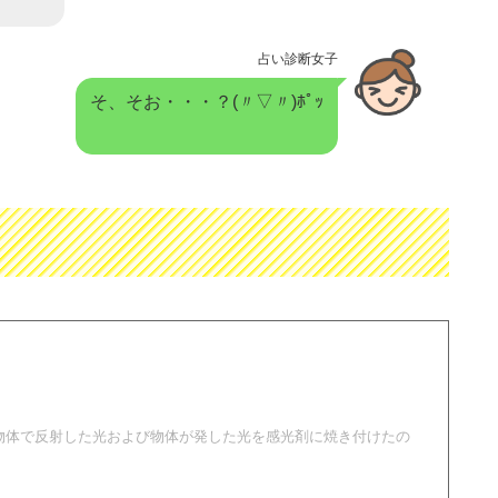
占い診断女子
そ、そお・・・？(〃▽〃)ﾎﾟｯ
物体で反射した光および物体が発した光を感光剤に焼き付けたの