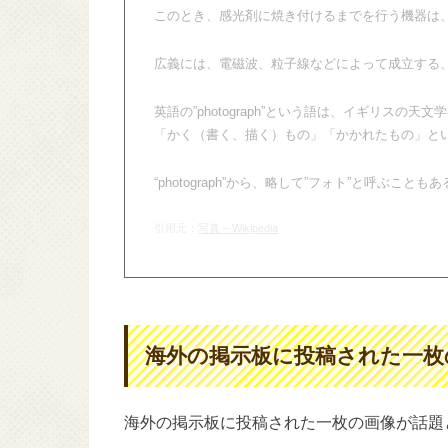
このとき、感光剤に焼き付けるまでを行う機器は
広義には、電磁波、粒子線などによって成立する
英語の”photograph”という語は、イギリスの天文
「かく（書く、描く）もの」「かかれたもの」と
“photograph”から、略して”フォト”と呼ぶことも
引用元：
写真 – Wikipedia
海外の掲示板に投稿された一枚
海外の掲示板に投稿された一枚の画像が話題