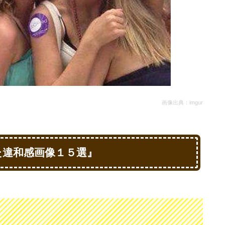
画像出典：imgur
た違和感画像１５選』