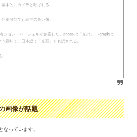
、基本的にカメラと呼ばれる。
、弁別可能で存続性の高い像。
学者ジョン・ハーシェルが創案した。photo-は「光の」、-graphは
いう意味で、日本語で「光画」とも訳される。
ある。
の画像が話題
となっています。