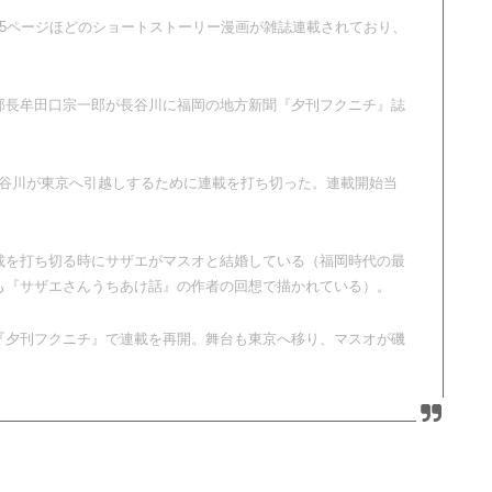
5ページほどのショートストーリー漫画が雑誌連載されており、
部長牟田口宗一郎が長谷川に福岡の地方新聞『夕刊フクニチ』誌
が、長谷川が東京へ引越しするために連載を打ち切った。連載開始当
載を打ち切る時にサザエがマスオと結婚している（福岡時代の最
も『サザエさんうちあけ話』の作者の回想で描かれている）。
『夕刊フクニチ』で連載を再開。舞台も東京へ移り、マスオが磯