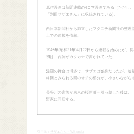
原作漫画は新聞連載の4コマ漫画である（ただし、
「別冊サザエさん」に収録されている)。
西日本新聞社から独立したフクニチ新聞社の整理
上での連載を依頼。
1946年(昭和21年)4月22日から連載を始めた
初は、台詞がカタカナで書かれていた。
漫画の舞台は博多で、サザエは独身だったが、連
終回とみられる回のオチの部分が、小さいながら
長谷川の家族が東京の桜新町へ引っ越した後は、
野家に同居する。
引用元：
サザエさん – Wikipedia