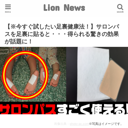
Lion News
menu
search
【※今すぐ試したい足裏健康法！】サロンパ
スを足裏に貼ると・・・得られる驚きの効果
が話題に！
画像出典：
photo-ac.com
※写真はイメージです。